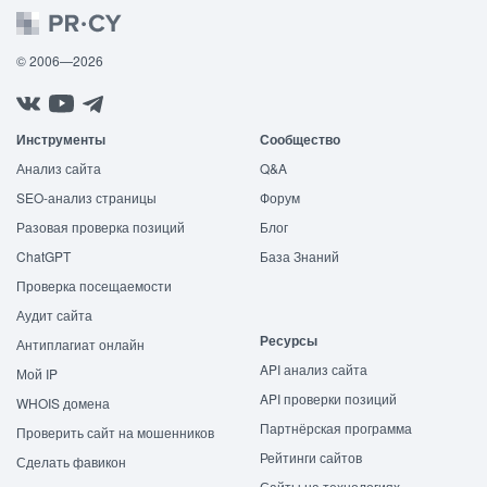
© 2006—2026
Инструменты
Сообщество
Анализ сайта
Q&A
SEO-анализ страницы
Форум
Разовая проверка позиций
Блог
ChatGPT
База Знаний
Проверка посещаемости
Аудит сайта
Ресурсы
Антиплагиат онлайн
API анализ сайта
Мой IP
API проверки позиций
WHOIS домена
Партнёрская программа
Проверить сайт на мошенников
Рейтинги сайтов
Сделать фавикон
Сайты на технологиях