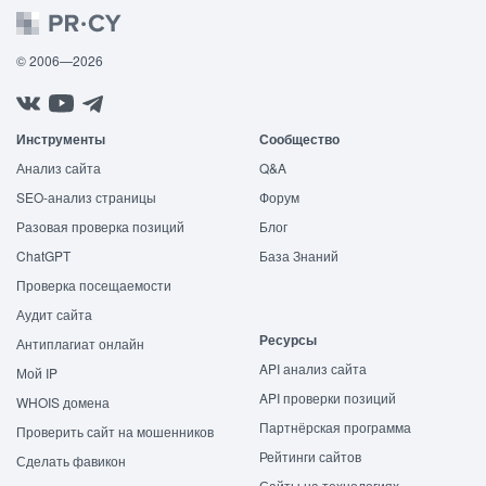
© 2006—2026
Инструменты
Сообщество
Анализ сайта
Q&A
SEO-анализ страницы
Форум
Разовая проверка позиций
Блог
ChatGPT
База Знаний
Проверка посещаемости
Аудит сайта
Ресурсы
Антиплагиат онлайн
API анализ сайта
Мой IP
API проверки позиций
WHOIS домена
Партнёрская программа
Проверить сайт на мошенников
Рейтинги сайтов
Сделать фавикон
Сайты на технологиях