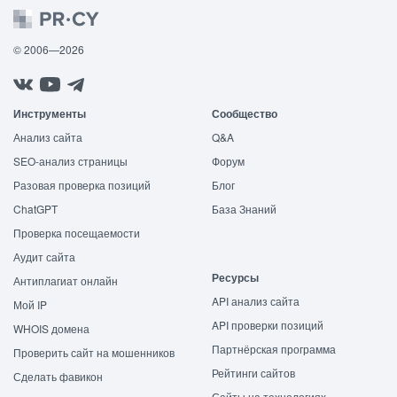
© 2006—2026
Инструменты
Сообщество
Анализ сайта
Q&A
SEO-анализ страницы
Форум
Разовая проверка позиций
Блог
ChatGPT
База Знаний
Проверка посещаемости
Аудит сайта
Ресурсы
Антиплагиат онлайн
API анализ сайта
Мой IP
API проверки позиций
WHOIS домена
Партнёрская программа
Проверить сайт на мошенников
Рейтинги сайтов
Сделать фавикон
Сайты на технологиях