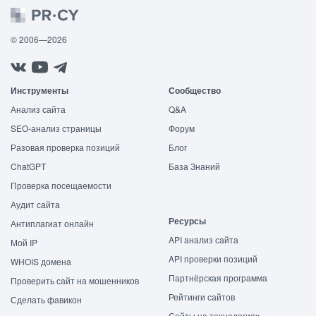
© 2006—2026
Инструменты
Сообщество
Анализ сайта
Q&A
SEO-анализ страницы
Форум
Разовая проверка позиций
Блог
ChatGPT
База Знаний
Проверка посещаемости
Аудит сайта
Ресурсы
Антиплагиат онлайн
API анализ сайта
Мой IP
API проверки позиций
WHOIS домена
Партнёрская программа
Проверить сайт на мошенников
Рейтинги сайтов
Сделать фавикон
Сайты на технологиях