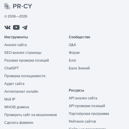
© 2006—2026
Инструменты
Сообщество
Анализ сайта
Q&A
SEO-анализ страницы
Форум
Разовая проверка позиций
Блог
ChatGPT
База Знаний
Проверка посещаемости
Аудит сайта
Ресурсы
Антиплагиат онлайн
API анализ сайта
Мой IP
API проверки позиций
WHOIS домена
Партнёрская программа
Проверить сайт на мошенников
Рейтинги сайтов
Сделать фавикон
Сайты на технологиях