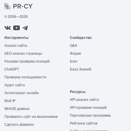
© 2006—2026
Инструменты
Сообщество
Анализ сайта
Q&A
SEO-анализ страницы
Форум
Разовая проверка позиций
Блог
ChatGPT
База Знаний
Проверка посещаемости
Аудит сайта
Ресурсы
Антиплагиат онлайн
API анализ сайта
Мой IP
API проверки позиций
WHOIS домена
Партнёрская программа
Проверить сайт на мошенников
Рейтинги сайтов
Сделать фавикон
Сайты на технологиях