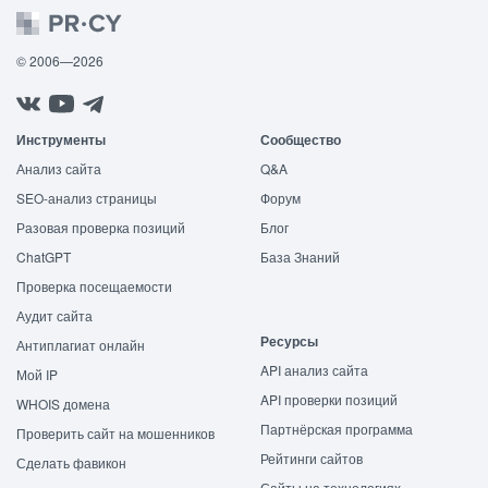
© 2006—2026
Инструменты
Сообщество
Анализ сайта
Q&A
SEO-анализ страницы
Форум
Разовая проверка позиций
Блог
ChatGPT
База Знаний
Проверка посещаемости
Аудит сайта
Ресурсы
Антиплагиат онлайн
API анализ сайта
Мой IP
API проверки позиций
WHOIS домена
Партнёрская программа
Проверить сайт на мошенников
Рейтинги сайтов
Сделать фавикон
Сайты на технологиях