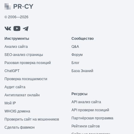
© 2006—2026
Инструменты
Сообщество
Анализ сайта
Q&A
SEO-анализ страницы
Форум
Разовая проверка позиций
Блог
ChatGPT
База Знаний
Проверка посещаемости
Аудит сайта
Ресурсы
Антиплагиат онлайн
API анализ сайта
Мой IP
API проверки позиций
WHOIS домена
Партнёрская программа
Проверить сайт на мошенников
Рейтинги сайтов
Сделать фавикон
Сайты на технологиях