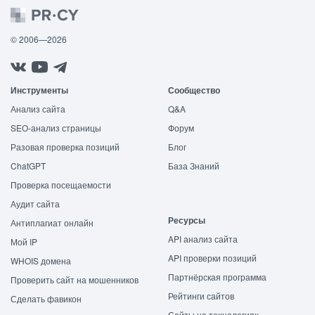
© 2006—2026
Инструменты
Сообщество
Анализ сайта
Q&A
SEO-анализ страницы
Форум
Разовая проверка позиций
Блог
ChatGPT
База Знаний
Проверка посещаемости
Аудит сайта
Ресурсы
Антиплагиат онлайн
API анализ сайта
Мой IP
API проверки позиций
WHOIS домена
Партнёрская программа
Проверить сайт на мошенников
Рейтинги сайтов
Сделать фавикон
Сайты на технологиях