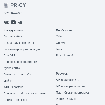
© 2006—2026
Инструменты
Сообщество
Анализ сайта
Q&A
SEO-анализ страницы
Форум
Разовая проверка позиций
Блог
ChatGPT
База Знаний
Проверка посещаемости
Аудит сайта
Ресурсы
Антиплагиат онлайн
API анализ сайта
Мой IP
API проверки позиций
WHOIS домена
Партнёрская программа
Проверить сайт на мошенников
Рейтинги сайтов
Сделать фавикон
Сайты на технологиях