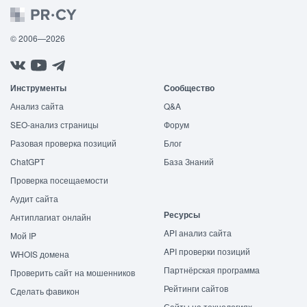
© 2006—2026
Инструменты
Сообщество
Анализ сайта
Q&A
SEO-анализ страницы
Форум
Разовая проверка позиций
Блог
ChatGPT
База Знаний
Проверка посещаемости
Аудит сайта
Ресурсы
Антиплагиат онлайн
API анализ сайта
Мой IP
API проверки позиций
WHOIS домена
Партнёрская программа
Проверить сайт на мошенников
Рейтинги сайтов
Сделать фавикон
Сайты на технологиях