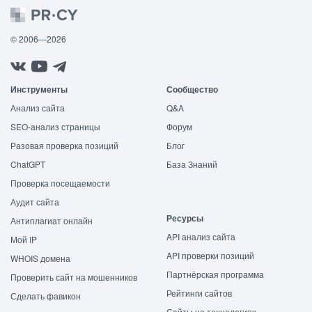
© 2006—2026
Инструменты
Сообщество
Анализ сайта
Q&A
SEO-анализ страницы
Форум
Разовая проверка позиций
Блог
ChatGPT
База Знаний
Проверка посещаемости
Аудит сайта
Ресурсы
Антиплагиат онлайн
API анализ сайта
Мой IP
API проверки позиций
WHOIS домена
Партнёрская программа
Проверить сайт на мошенников
Рейтинги сайтов
Сделать фавикон
Сайты на технологиях