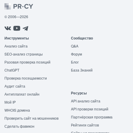
© 2006—2026
Инструменты
Сообщество
Анализ сайта
Q&A
SEO-анализ страницы
Форум
Разовая проверка позиций
Блог
ChatGPT
База Знаний
Проверка посещаемости
Аудит сайта
Ресурсы
Антиплагиат онлайн
API анализ сайта
Мой IP
API проверки позиций
WHOIS домена
Партнёрская программа
Проверить сайт на мошенников
Рейтинги сайтов
Сделать фавикон
Сайты на технологиях