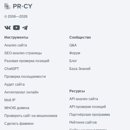
© 2006—2026
Инструменты
Сообщество
Анализ сайта
Q&A
SEO-анализ страницы
Форум
Разовая проверка позиций
Блог
ChatGPT
База Знаний
Проверка посещаемости
Аудит сайта
Ресурсы
Антиплагиат онлайн
API анализ сайта
Мой IP
API проверки позиций
WHOIS домена
Партнёрская программа
Проверить сайт на мошенников
Рейтинги сайтов
Сделать фавикон
Сайты на технологиях