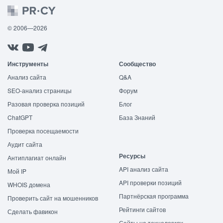
© 2006—2026
Инструменты
Сообщество
Анализ сайта
Q&A
SEO-анализ страницы
Форум
Разовая проверка позиций
Блог
ChatGPT
База Знаний
Проверка посещаемости
Аудит сайта
Ресурсы
Антиплагиат онлайн
API анализ сайта
Мой IP
API проверки позиций
WHOIS домена
Партнёрская программа
Проверить сайт на мошенников
Рейтинги сайтов
Сделать фавикон
Сайты на технологиях