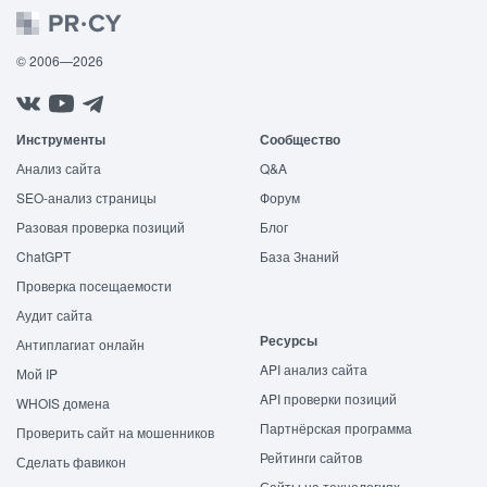
© 2006—2026
Инструменты
Сообщество
Анализ сайта
Q&A
SEO-анализ страницы
Форум
Разовая проверка позиций
Блог
ChatGPT
База Знаний
Проверка посещаемости
Аудит сайта
Ресурсы
Антиплагиат онлайн
API анализ сайта
Мой IP
API проверки позиций
WHOIS домена
Партнёрская программа
Проверить сайт на мошенников
Рейтинги сайтов
Сделать фавикон
Сайты на технологиях