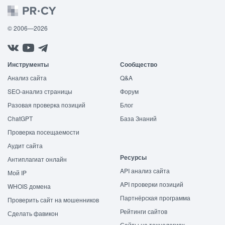
© 2006—2026
Инструменты
Сообщество
Анализ сайта
Q&A
SEO-анализ страницы
Форум
Разовая проверка позиций
Блог
ChatGPT
База Знаний
Проверка посещаемости
Аудит сайта
Ресурсы
Антиплагиат онлайн
API анализ сайта
Мой IP
API проверки позиций
WHOIS домена
Партнёрская программа
Проверить сайт на мошенников
Рейтинги сайтов
Сделать фавикон
Сайты на технологиях