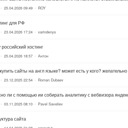
•
25.04.2026 09:49
•
ROY
тинг для РФ
•
23.04.2026 17:24
•
xarindenys
 российский хостинг
•
25.04.2026 18:57
•
Антон
 купить сайты на англ языке? может есть у кого? желательно
•
23.12.2025 22:54
•
Roman Dubaev
но ли с помощью ии собирать аналитику с вебвизора яндек
•
03.11.2025 08:10
•
Pavel Saveliev
уктура сайта
•
14.04.2026 21:08
•
promotut