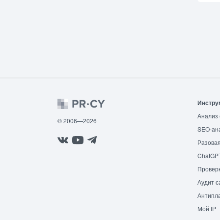
Инстру
Анализ 
© 2006—2026
SEO-ан
Разовая
ChatGP
Провер
Аудит с
Антипла
Мой IP