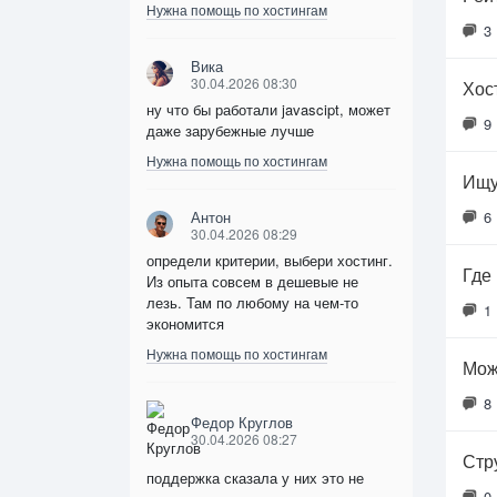
Нужна помощь по хостингам
3
Вика
30.04.2026 08:30
Хос
ну что бы работали javascipt, может
9
даже зарубежные лучше
Нужна помощь по хостингам
Ищу
Антон
6
30.04.2026 08:29
определи критерии, выбери хостинг.
Где
Из опыта совсем в дешевые не
лезь. Там по любому на чем-то
1
экономится
Нужна помощь по хостингам
Мож
8
Федор Круглов
30.04.2026 08:27
Стр
поддержка сказала у них это не
0