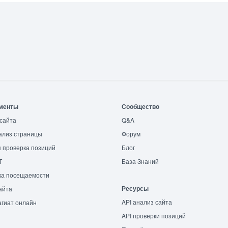
менты
Сообщество
сайта
Q&A
ализ страницы
Форум
 проверка позиций
Блог
T
База Знаний
ка посещаемости
Ресурсы
айта
API анализ сайта
гиат онлайн
API проверки позиций