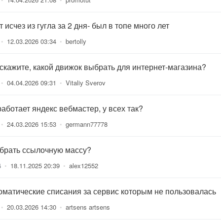
 исчез из гугла за 2 дня- был в топе много лет
•
12.03.2026 03:34
•
bertolly
скажите, какой движок выбрать для интернет-магазина?
•
04.04.2026 09:31
•
Vitaliy Sverov
работает яндекс вебмастер, у всех так?
•
24.03.2026 15:53
•
germann77778
 брать ссылочную массу?
4
•
18.11.2025 20:39
•
alex12552
оматические списания за сервис которым не пользовалась
•
20.03.2026 14:30
•
artsens artsens