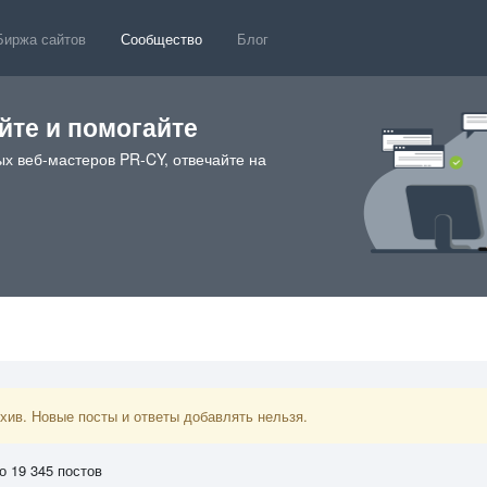
Биржа сайтов
Сообщество
Блог
те и помогайте
х веб-мастеров PR-CY, отвечайте на
ив. Новые посты и ответы добавлять нельзя.
о 19 345 постов