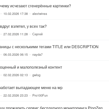
очему исчезают сгенерённые картинки?
•
10.02.2026 17:38
•
alextwinss
вдруг взлетел, у всех так?
•
27.02.2026 11:28
•
Сергей
аницы с несколькими тегами TITLE или DESCRIPTION
•
06.03.2026 06:15
•
nayda7
оценный и малополезный контент
•
02.02.2026 02:13
•
gwlog
работает выпадающее меню на wp
•
22.02.2026 23:23
•
Pro100Fun
шу прожарить сервис бесплатного мониторинга PingZen