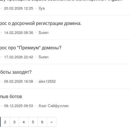
•
20.02.2026 12:25
•
Ilya
рос о досрочной регистрации домена.
•
14.02.2026 08:36
•
Suren
рос про "Премиум" домены?
•
17.02.2026 22:42
•
Suren
 боты заходят?
•
06.02.2026 16:08
•
alex12552
лыв ботов
•
09.12.2025 09:53
•
Азат Сайфуллин
2
3
4
5
6
»