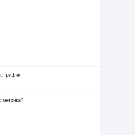
 с трафик
с.метрика?