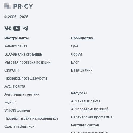
© 2006—2026
Инструменты
Сообщество
Анализ сайта
Q&A
SEO-анализ страницы
Форум
Разовая проверка позиций
Блог
ChatGPT
База Знаний
Проверка посещаемости
Аудит сайта
Ресурсы
Антиплагиат онлайн
API анализ сайта
Мой IP
API проверки позиций
WHOIS домена
Партнёрская программа
Проверить сайт на мошенников
Рейтинги сайтов
Сделать фавикон
Сайты на технологиях