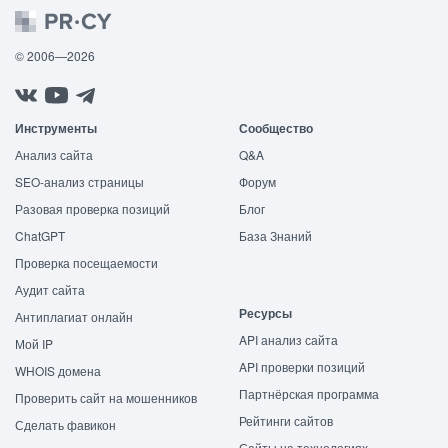
© 2006—2026
Инструменты
Сообщество
Анализ сайта
Q&A
SEO-анализ страницы
Форум
Разовая проверка позиций
Блог
ChatGPT
База Знаний
Проверка посещаемости
Аудит сайта
Ресурсы
Антиплагиат онлайн
API анализ сайта
Мой IP
API проверки позиций
WHOIS домена
Партнёрская программа
Проверить сайт на мошенников
Рейтинги сайтов
Сделать фавикон
Сайты на технологиях