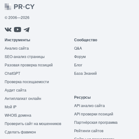
© 2006—2026
Инструменты
Сообщество
Анализ сайта
Q&A
SEO-анализ страницы
Форум
Разовая проверка позиций
Блог
ChatGPT
База Знаний
Проверка посещаемости
Аудит сайта
Ресурсы
Антиплагиат онлайн
API анализ сайта
Мой IP
API проверки позиций
WHOIS домена
Партнёрская программа
Проверить сайт на мошенников
Рейтинги сайтов
Сделать фавикон
Сайты на технологиях