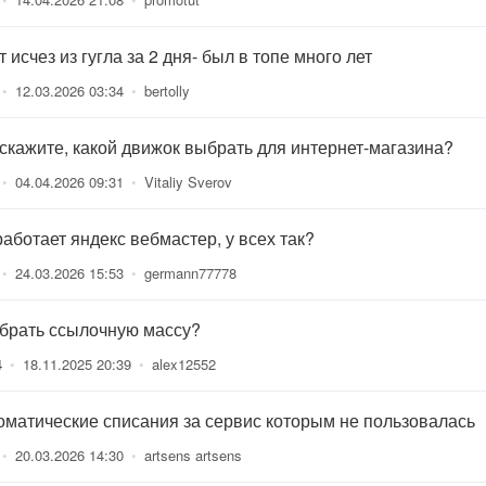
 исчез из гугла за 2 дня- был в топе много лет
•
12.03.2026 03:34
•
bertolly
скажите, какой движок выбрать для интернет-магазина?
•
04.04.2026 09:31
•
Vitaliy Sverov
работает яндекс вебмастер, у всех так?
•
24.03.2026 15:53
•
germann77778
 брать ссылочную массу?
4
•
18.11.2025 20:39
•
alex12552
оматические списания за сервис которым не пользовалась
•
20.03.2026 14:30
•
artsens artsens