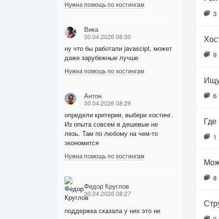
Нужна помощь по хостингам
3
Вика
30.04.2026 08:30
Хос
ну что бы работали javascipt, может
9
даже зарубежные лучше
Нужна помощь по хостингам
Ищу
Антон
6
30.04.2026 08:29
определи критерии, выбери хостинг.
Где
Из опыта совсем в дешевые не
лезь. Там по любому на чем-то
1
экономится
Нужна помощь по хостингам
Мож
8
Федор Круглов
30.04.2026 08:27
Стр
поддержка сказала у них это не
0