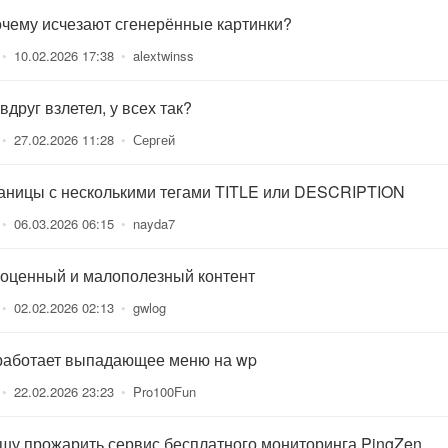
очему исчезают сгенерённые картинки?
•
10.02.2026 17:38
•
alextwinss
вдруг взлетел, у всех так?
•
27.02.2026 11:28
•
Сергей
аницы с несколькими тегами TITLE или DESCRIPTION
•
06.03.2026 06:15
•
nayda7
оценный и малополезный контент
•
02.02.2026 02:13
•
gwlog
работает выпадающее меню на wp
•
22.02.2026 23:23
•
Pro100Fun
шу прожарить сервис бесплатного мониторинга PingZen