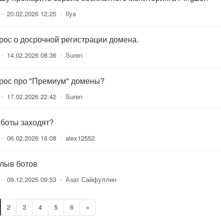
•
20.02.2026 12:25
•
Ilya
рос о досрочной регистрации домена.
•
14.02.2026 08:36
•
Suren
рос про "Премиум" домены?
•
17.02.2026 22:42
•
Suren
 боты заходят?
•
06.02.2026 16:08
•
alex12552
лыв ботов
•
09.12.2025 09:53
•
Азат Сайфуллин
2
3
4
5
6
»