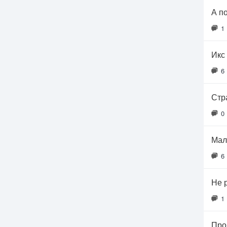
А п
1
Икс 
6
Стр
0
Мал
6
Не 
1
Про