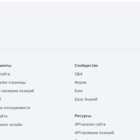
менты
Сообщество
сайта
Q&A
ализ страницы
Форум
 проверка позиций
Блог
T
База Знаний
ка посещаемости
Ресурсы
айта
API анализ сайта
гиат онлайн
API проверки позиций