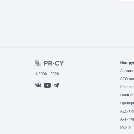
Инстру
Анализ 
© 2006—2026
SEO-ан
Разовая
ChatGP
Провер
Аудит с
Антипла
Мой IP