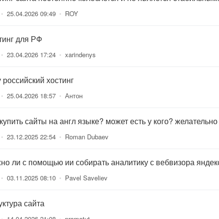
•
25.04.2026 09:49
•
ROY
тинг для РФ
•
23.04.2026 17:24
•
xarindenys
 российский хостинг
•
25.04.2026 18:57
•
Антон
 купить сайты на англ языке? может есть у кого? желательно
•
23.12.2025 22:54
•
Roman Dubaev
но ли с помощью ии собирать аналитику с вебвизора яндек
•
03.11.2025 08:10
•
Pavel Saveliev
уктура сайта
•
14.04.2026 21:08
•
promotut