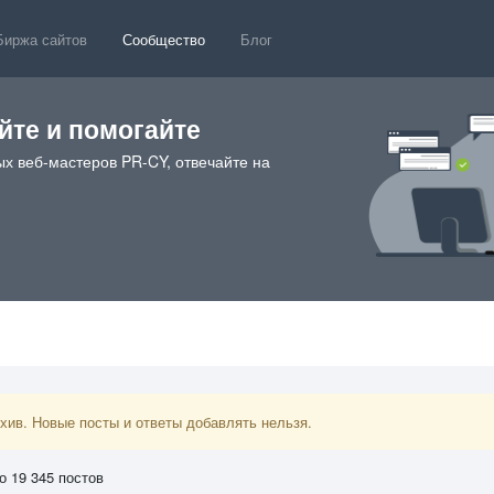
Биржа сайтов
Сообщество
Блог
те и помогайте
х веб-мастеров PR-CY, отвечайте на
ив. Новые посты и ответы добавлять нельзя.
о 19 345 постов