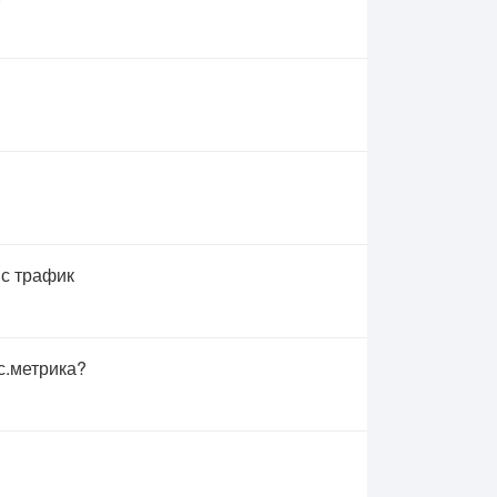
 с трафик
с.метрика?