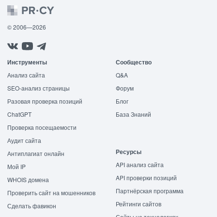
© 2006—2026
Инструменты
Сообщество
Анализ сайта
Q&A
SEO-анализ страницы
Форум
Разовая проверка позиций
Блог
ChatGPT
База Знаний
Проверка посещаемости
Аудит сайта
Ресурсы
Антиплагиат онлайн
API анализ сайта
Мой IP
API проверки позиций
WHOIS домена
Партнёрская программа
Проверить сайт на мошенников
Рейтинги сайтов
Сделать фавикон
Сайты на технологиях