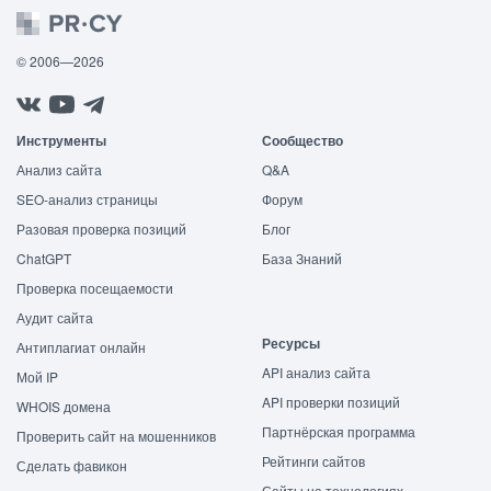
© 2006—2026
Инструменты
Сообщество
Анализ сайта
Q&A
SEO-анализ страницы
Форум
Разовая проверка позиций
Блог
ChatGPT
База Знаний
Проверка посещаемости
Аудит сайта
Ресурсы
Антиплагиат онлайн
API анализ сайта
Мой IP
API проверки позиций
WHOIS домена
Партнёрская программа
Проверить сайт на мошенников
Рейтинги сайтов
Сделать фавикон
Сайты на технологиях