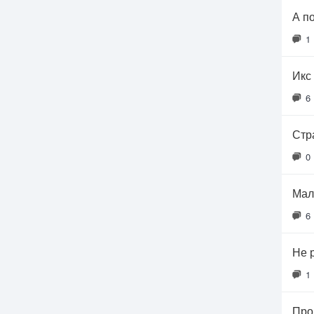
А п
1
Икс 
6
Стр
0
Мал
6
Не 
1
Про