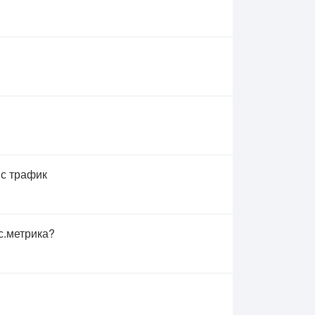
 с трафик
с.метрика?