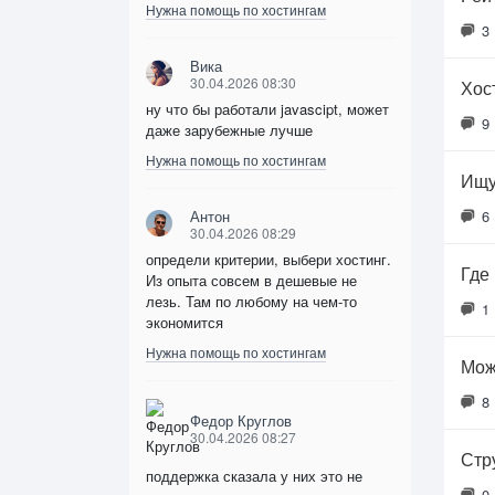
Нужна помощь по хостингам
3
Вика
30.04.2026 08:30
Хос
ну что бы работали javascipt, может
9
даже зарубежные лучше
Нужна помощь по хостингам
Ищу
Антон
6
30.04.2026 08:29
определи критерии, выбери хостинг.
Где
Из опыта совсем в дешевые не
лезь. Там по любому на чем-то
1
экономится
Нужна помощь по хостингам
Мож
8
Федор Круглов
30.04.2026 08:27
Стр
поддержка сказала у них это не
0