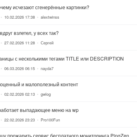
очему исчезают сгенерённые картинки?
•
10.02.2026 17:38
•
alextwinss
вдруг взлетел, у всех так?
•
27.02.2026 11:28
•
Сергей
аницы с несколькими тегами TITLE или DESCRIPTION
•
06.03.2026 06:15
•
nayda7
оценный и малополезный контент
•
02.02.2026 02:13
•
gwlog
работает выпадающее меню на wp
•
22.02.2026 23:23
•
Pro100Fun
шу прожарить сервис бесплатного мониторинга PingZen