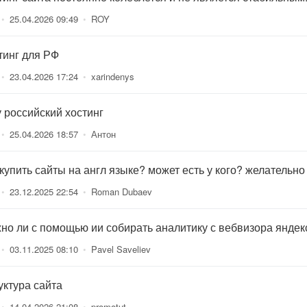
•
25.04.2026 09:49
•
ROY
тинг для РФ
•
23.04.2026 17:24
•
xarindenys
 российский хостинг
•
25.04.2026 18:57
•
Антон
 купить сайты на англ языке? может есть у кого? желательно
•
23.12.2025 22:54
•
Roman Dubaev
но ли с помощью ии собирать аналитику с вебвизора яндек
•
03.11.2025 08:10
•
Pavel Saveliev
уктура сайта
•
14.04.2026 21:08
•
promotut