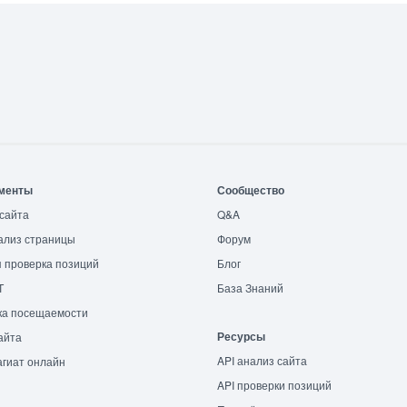
менты
Сообщество
сайта
Q&A
ализ страницы
Форум
 проверка позиций
Блог
T
База Знаний
ка посещаемости
Ресурсы
айта
API анализ сайта
гиат онлайн
API проверки позиций