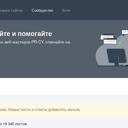
Биржа сайтов
Сообщество
Блог
те и помогайте
х веб-мастеров PR-CY, отвечайте на
ив. Новые посты и ответы добавлять нельзя.
о 19 345 постов