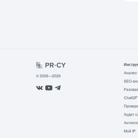
Инстру
Анализ 
© 2006—2026
SEO-ан
Разовая
ChatGP
Провер
Аудит с
Антипла
Мой IP