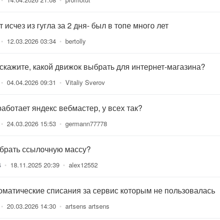
 исчез из гугла за 2 дня- был в топе много лет
•
12.03.2026 03:34
•
bertolly
скажите, какой движок выбрать для интернет-магазина?
•
04.04.2026 09:31
•
Vitaliy Sverov
работает яндекс вебмастер, у всех так?
•
24.03.2026 15:53
•
germann77778
 брать ссылочную массу?
4
•
18.11.2025 20:39
•
alex12552
оматические списания за сервис которым не пользовалась
•
20.03.2026 14:30
•
artsens artsens