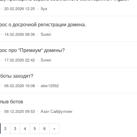
•
20.02.2026 12:25
•
Ilya
рос о досрочной регистрации домена.
•
14.02.2026 08:36
•
Suren
рос про "Премиум" домены?
•
17.02.2026 22:42
•
Suren
 боты заходят?
•
06.02.2026 16:08
•
alex12552
лыв ботов
•
09.12.2025 09:53
•
Азат Сайфуллин
2
3
4
5
6
»