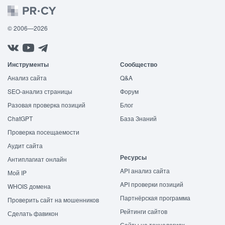
© 2006—2026
Инструменты
Сообщество
Анализ сайта
Q&A
SEO-анализ страницы
Форум
Разовая проверка позиций
Блог
ChatGPT
База Знаний
Проверка посещаемости
Аудит сайта
Ресурсы
Антиплагиат онлайн
API анализ сайта
Мой IP
API проверки позиций
WHOIS домена
Партнёрская программа
Проверить сайт на мошенников
Рейтинги сайтов
Сделать фавикон
Сайты на технологиях