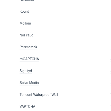
Kount
Mollom
NoFraud
PerimeterX
reCAPTCHA
Signifyd
Solve Media
Tencent Waterproof Wall
VAPTCHA