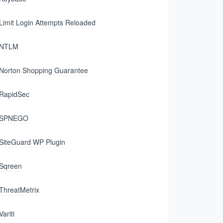
Limit Login Attempts Reloaded
NTLM
Norton Shopping Guarantee
RapidSec
SPNEGO
SiteGuard WP Plugin
Sqreen
ThreatMetrix
Variti