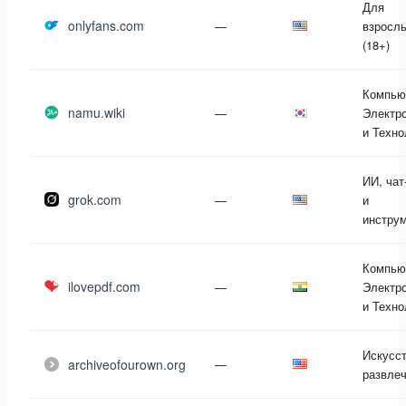
Для
onlyfans.com
—
взросл
(18+)
Компью
namu.wiki
—
Электр
и Техно
ИИ, чат
grok.com
—
и
инстру
Компью
ilovepdf.com
—
Электр
и Техно
Искусст
archiveofourown.org
—
развле