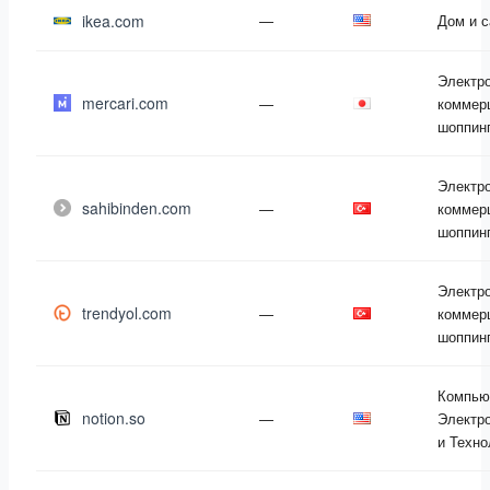
ikea.com
—
Дом и 
Электр
mercari.com
—
коммер
шоппин
Электр
sahibinden.com
—
коммер
шоппин
Электр
trendyol.com
—
коммер
шоппин
Компью
notion.so
—
Электр
и Техно