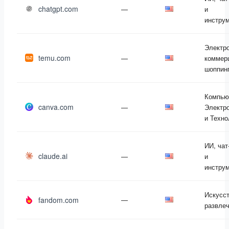
chatgpt.com
—
и
инстру
Электр
temu.com
—
коммер
шоппин
Компью
canva.com
—
Электр
и Техно
ИИ, чат
claude.ai
—
и
инстру
Искусст
fandom.com
—
развле