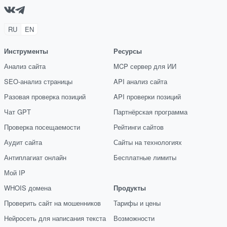
RU
EN
Инструменты
Ресурсы
Анализ сайта
MCP сервер для ИИ
SEO-анализ страницы
API анализ сайта
Разовая проверка позиций
API проверки позиций
Чат GPT
Партнёрская программа
Проверка посещаемости
Рейтинги сайтов
Аудит сайта
Сайты на технологиях
Антиплагиат онлайн
Бесплатные лимиты
Мой IP
WHOIS домена
Продукты
Проверить сайт на мошенников
Тарифы и цены
Нейросеть для написания текста
Возможности