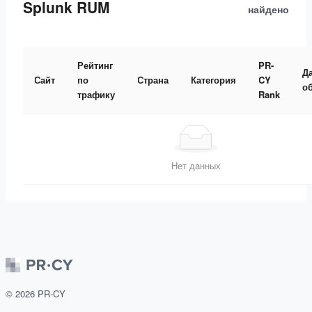
Splunk RUM
найдено
Рейтинг
PR-
Д
Сайт
по
Страна
Категория
CY
о
трафику
Rank
Нет данных
©
2026
PR-CY