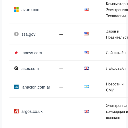
Компьютеры
azure.com
—
Электроника
Технологии
Закон и
ssa.gov
—
Правительс
macys.com
—
Лайфстайл
asos.com
—
Лайфстайл
Новости и
lanacion.com.ar
—
СМИ
Электронна
argos.co.uk
—
коммерция и
шоппинг