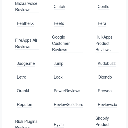
Bazaarvoice
Clutch
Contlo
Reviews
FeatherX
Feefo
Fera
Google
HulkApps
FireApps Ali
Customer
Product
Reviews
Reviews
Reviews
Judge.me
Junip
Kudobuzz
Letro
Loox
Okendo
Orankl
PowerReviews
Reevoo
Reputon
ReviewSolicitors
Reviews.io
Shopify
Rich Plugins
Ryviu
Product
Reviews