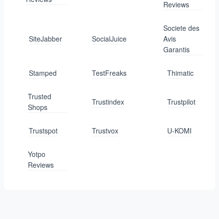
Reviews
Societe des
SiteJabber
SocialJuice
Avis
Garantis
Stamped
TestFreaks
Thimatic
Trusted
Trustindex
Trustpilot
Shops
Trustspot
Trustvox
U-KOMI
Yotpo
Reviews