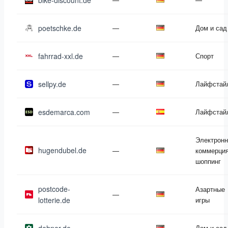
bike-discount.de
poetschke.de
—
Дом и сад
fahrrad-xxl.de
—
Спорт
sellpy.de
—
Лайфстай
esdemarca.com
—
Лайфстай
Электронн
hugendubel.de
—
коммерция
шоппинг
postcode-
Азартные
—
lotterie.de
игры
—
Дом и сад