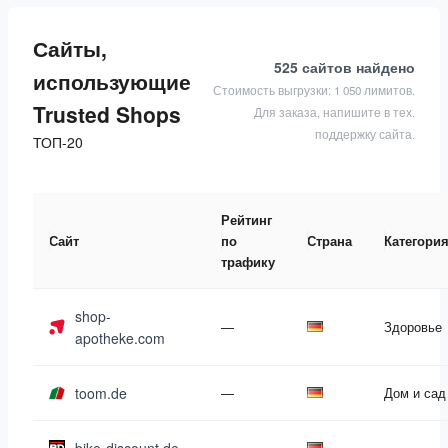
Сайты,
525 сайтов
найдено
использующие
Стоимость выгрузки: 1 050 лимитов.
Trusted Shops
Для заказа, напишите в тех.
поддержку сайта.
ТОП-20
Рейтинг
Сайт
по
Страна
Категори
трафику
shop-
—
Здоровье
apotheke.com
toom.de
—
Дом и сад
—
—