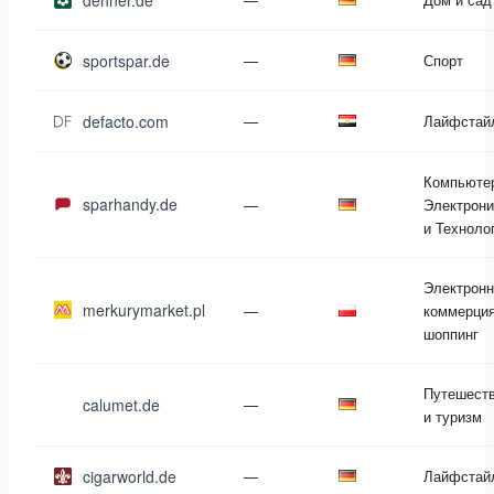
dehner.de
sportspar.de
—
Спорт
defacto.com
—
Лайфстай
Компьюте
sparhandy.de
—
Электрони
и Техноло
Электронн
merkurymarket.pl
—
коммерция
шоппинг
Путешест
calumet.de
—
и туризм
cigarworld.de
—
Лайфстай