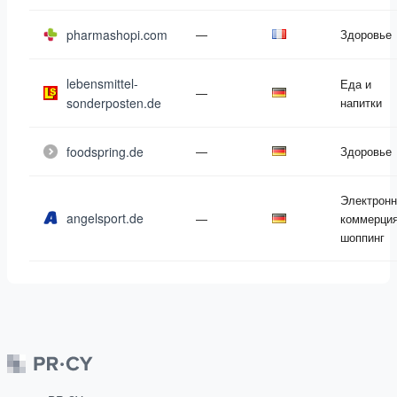
pharmashopi.com
—
Здоровье
lebensmittel-
Еда и
—
sonderposten.de
напитки
foodspring.de
—
Здоровье
Электронн
angelsport.de
—
коммерция
шоппинг