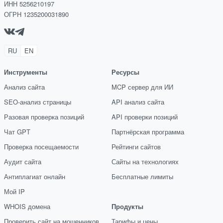
ИНН 5256210197
ОГРН 1235200031890
RU
EN
Инструменты
Ресурсы
Анализ сайта
MCP сервер для ИИ
SEO-анализ страницы
API анализ сайта
Разовая проверка позиций
API проверки позиций
Чат GPT
Партнёрская программа
Проверка посещаемости
Рейтинги сайтов
Аудит сайта
Сайты на технологиях
Антиплагиат онлайн
Бесплатные лимиты
Мой IP
WHOIS домена
Продукты
Проверить сайт на мошенников
Тарифы и цены