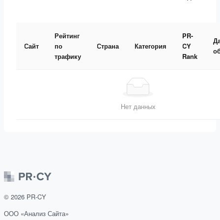
Рейтинг
PR-
Д
Сайт
по
Страна
Категория
CY
о
трафику
Rank
Нет данных
©
2026
PR-CY
ООО «Анализ Сайта»