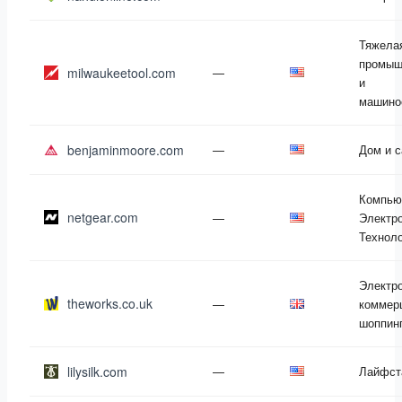
Тяжела
промыш
milwaukeetool.com
—
и
машино
benjaminmoore.com
—
Дом и 
Компью
netgear.com
—
Электро
Технол
Электр
theworks.co.uk
—
коммер
шоппин
lilysilk.com
—
Лайфст