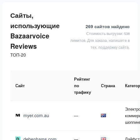
Сайты,
использующие
269 сайтов
найдено
Стоимость выгрузки: 538
Bazaarvoice
лимитов. Для заказа, напишите в
Reviews
тех. поддержку сайта.
ТОП-20
Рейтинг
Сайт
по
Страна
Катего
трафику
Электр
myer.com.au
—
коммер
шоппин
debenhams.com
—
Лайфст