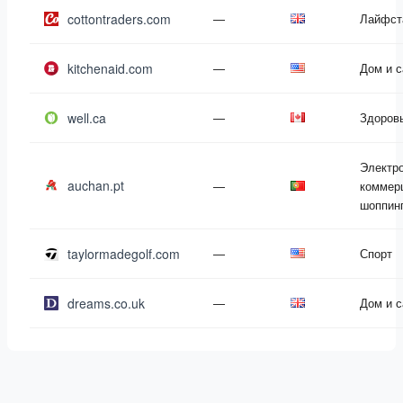
cottontraders.com
—
Лайфст
kitchenaid.com
—
Дом и 
well.ca
—
Здоров
Электр
auchan.pt
—
коммер
шоппин
taylormadegolf.com
—
Спорт
dreams.co.uk
—
Дом и 