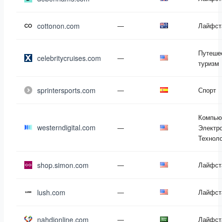
cottonon.com
—
Лайфст
Путеше
celebritycruises.com
—
туризм
sprintersports.com
—
Спорт
Компью
westerndigital.com
—
Электро
Технол
shop.simon.com
—
Лайфст
lush.com
—
Лайфст
nahdionline.com
—
Лайфст