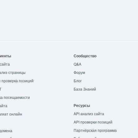
менты
Сообщество
сайта
Q&A
ализ страницы
Форум
 проверка позиций
Блог
T
База Знаний
ка посещаемости
Ресурсы
айта
API анализ сайта
гиат онлайн
API проверки позиций
Партнёрская программа
домена