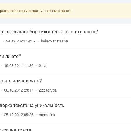
ражаются только посты с тегом
«текст»
.ru закрывает биржу контента, все так плохо?
1
•
24.12.2024 14:37
•
bobrovanatasha
ли ли это?
•
19.08.2011 11:36
•
Sir-J
епать или продать?
•
06.10.2012 23:17
•
Zzzadruga
верка текста на уникальность
•
25.12.2012 05:36
•
promolink
ексация текста