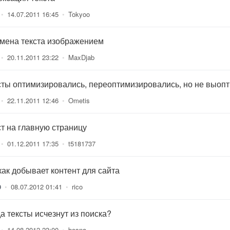
•
14.07.2011 16:45
•
Tokyoo
мена текста изображением
•
20.11.2011 23:22
•
MaxDjab
сты оптимизировались, переоптимизировались, но не выоп
•
22.11.2011 12:46
•
Ometis
ст на главную страницу
•
01.12.2011 17:35
•
t5181737
 как добывает контент для сайта
9
•
08.07.2012 01:41
•
rico
а тексты исчезнут из поиска?
•
14.08.2012 23:00
•
bosna