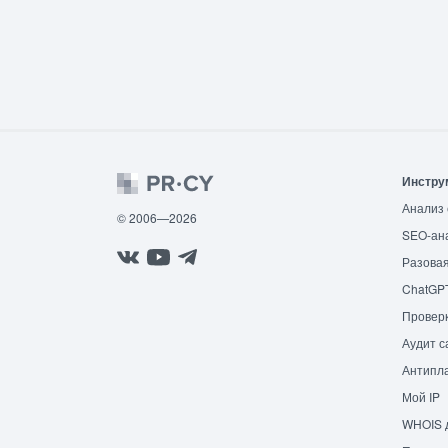
Инстру
Анализ 
© 2006—2026
SEO-ан
Разовая
ChatGP
Провер
Аудит с
Антипла
Мой IP
WHOIS 