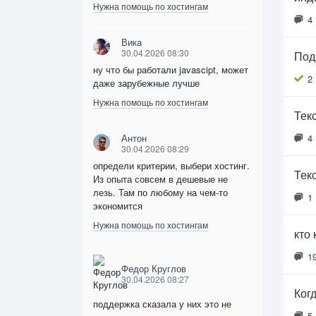
Нужна помощь по хостингам
4
Вика
30.04.2026 08:30
Под
ну что бы работали javascipt, может
2
даже зарубежные лучше
Нужна помощь по хостингам
Тек
Антон
4
30.04.2026 08:29
определи критерии, выбери хостинг.
Тек
Из опыта совсем в дешевые не
лезь. Там по любому на чем-то
1
экономится
Нужна помощь по хостингам
кто
1
Федор Круглов
30.04.2026 08:27
Когд
поддержка сказала у них это не
5