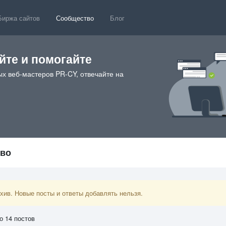
Биржа сайтов
Сообщество
Блог
те и помогайте
х веб-мастеров PR-CY, отвечайте на
тво
ив. Новые посты и ответы добавлять нельзя.
о 14 постов