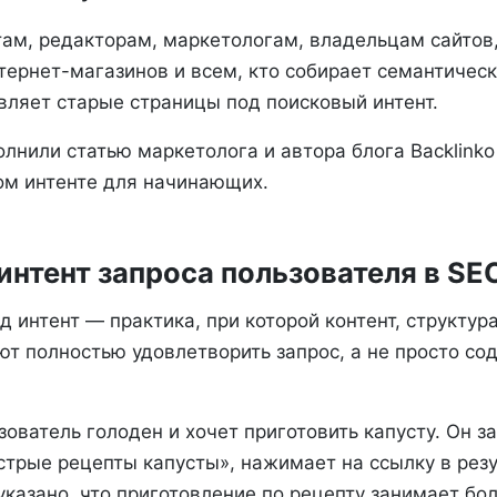
ам, редакторам, маркетологам, владельцам сайтов,
ернет-магазинов и всем, кто собирает семантическ
вляет старые страницы под поисковый интент.
лнили статью маркетолога и автора блога Backlinko
ом интенте для начинающих.
интент запроса пользователя в SE
 интент — практика, при которой контент, структур
ют полностью удовлетворить запрос, а не просто с
зователь голоден и хочет приготовить капусту. Он з
трые рецепты капусты», нажимает на ссылку в резу
указано, что приготовление по рецепту занимает бо