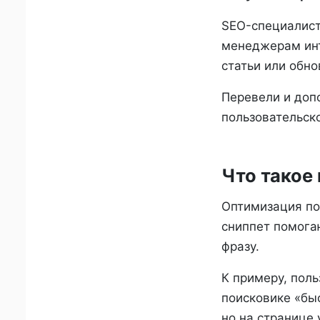
SEO-специалист
менеджерам инт
статьи или обно
Перевели и допо
пользовательск
Что такое 
Оптимизация под
сниппет помога
фразу.
К примеру, поль
поисковике «быс
но на странице 