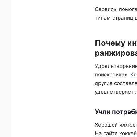
Сервисы помога
типам страниц в
Почему ин
ранжирова
Удовлетворение
поисковиках.
Кл
другие составл
удовлетворяет л
Учли потребн
Хорошей иллюс
На сайте хокке