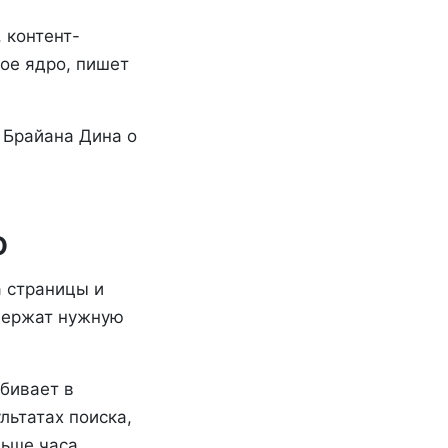
 контент-
ое ядро, пишет
 Брайана Дина о
O
а страницы и
одержат нужную
абивает в
льтатах поиска,
льше часа.