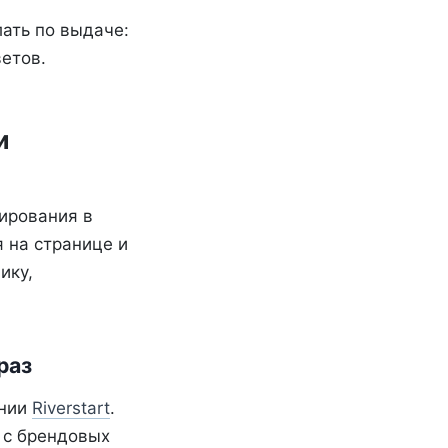
ать по выдаче:
етов.
и
ирования в
 на странице и
ику,
раз
ании
Riverstart
.
 с брендовых