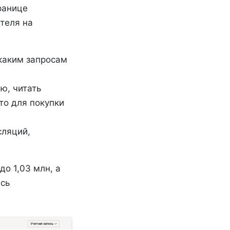
ранице
теля на
 каким запросам
ю, читать
то для покупки
сляций,
до 1,03 млн, а
ись