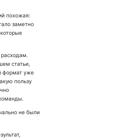
ий похожая:
тало заметно
 которые
 расходам.
шем статьи,
й формат уже
какую пользу
ычно
команды.
чально не были
зультат,