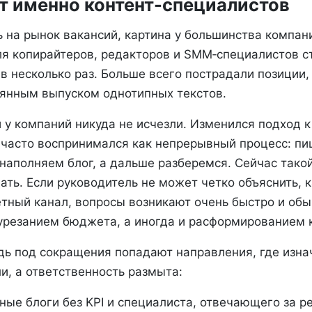
 именно контент-специалистов
ь на рынок вакансий, картина у большинства компан
я копирайтеров, редакторов и SMM‑специалистов с
в несколько раз. Больше всего пострадали позиции,
оянным выпуском однотипных текстов.
 у компаний никуда не исчезли. Изменился подход к
 часто воспринимался как непрерывный процесс: пи
 наполняем блог, а дальше разберемся. Сейчас тако
ть. Если руководитель не может четко объяснить, 
етный канал, вопросы возникают очень быстро и об
урезанием бюджета, а иногда и расформированием 
дь под сокращения попадают направления, где изна
и, а ответственность размыта:
ные блоги без KPI и специалиста, отвечающего за ре