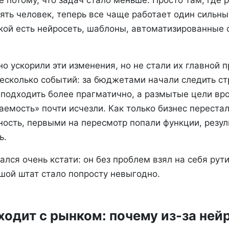
е потому, что задач стало меньше. Просто там, где 
ять человек, теперь все чаще работает один сильны
укой есть нейросеть, шаблоны, автоматизированные 
о ускорили эти изменения, но не стали их главной 
есколько событий: за бюджетами начали следить ст
 подходить более прагматично, а размытые цели вр
емость» почти исчезли. Как только бизнес переста
ность, первыми на пересмотр попали функции, резул
ь.
ался очень кстати: он без проблем взял на себя рут
шой штат стало попросту невыгодно.
ходит с рынком: почему из-за ней