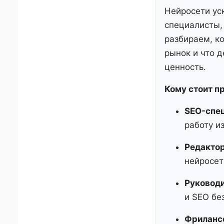
Нейросети уск
специалисты,
разбираем, ко
рынок и что 
ценность.
Кому стоит пр
SEO-спец
работу и
Редактор
нейросети
Руковод
и SEO бе
Фриланс