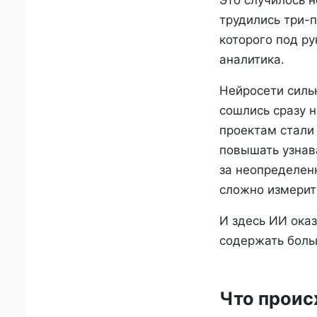
Это случилось н
трудились три-п
которого под р
аналитика.
Нейросети сильн
сошлись сразу н
проектам стали
повышать узнава
за неопределен
сложно измерит
И здесь ИИ оказ
содержать боль
Что проис