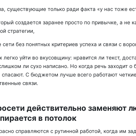
а, существующие только ради факта «у нас тоже ес
торый создается заранее просто по привычке, а не к
ой стратегии,
 сети без понятных критериев успеха и связи с воро
х легко уйти во вкусовщину: нравится ли текст, дост
слишком ли сухо написано. Но когда речь заходит о
е спасают. С бюджетом лучше всего работают четки
твенные связи.
росети действительно заменяют л
упирается в потолок
асно справляются с рутинной работой, когда им за