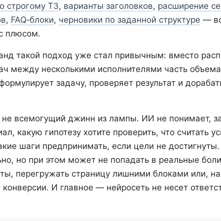
о строгому ТЗ
,
варианты заголовков
,
расширение се
ов
,
FAQ‑блоки
,
черновики по заданной структуре
— вс
с плюсом.
анд такой подход уже стал привычным: вместо рас
ач между несколькими исполнителями часть объема
формулирует задачу, проверяет результат и дорабат
 не всемогущий джинн из лампы. ИИ не понимает, з
ал, какую гипотезу хотите проверить, что считать 
акие шаги предпринимать, если цели не достигнуты. 
но, но при этом может не попадать в реальные боли
ты, перегружать страницу лишними блоками или, на
т конверсии. И главное — нейросеть не несет ответс