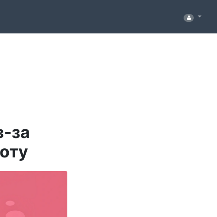
з‑за
боту