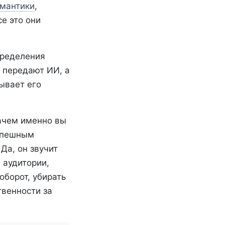
мантики
,
е это они
пределения
 передают ИИ, а
ывает его
ачем именно вы
успешным
Да, он звучит
 аудитории,
оборот, убирать
твенности за