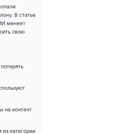
попали
ону. В статье
 ИИ меняет
сить свою
 потерять
спользуют
ы на контент
и из категории