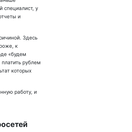
раньше
й специалист, у
отчеты и
причиной. Здесь
роже, к
оде «будем
л платить рублем
ьтат которых
инную работу, и
росетей