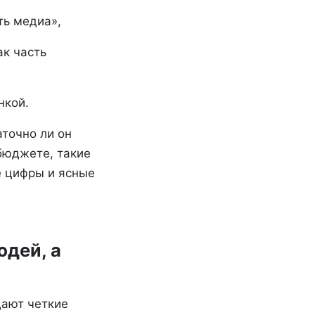
ть медиа»,
ак часть
нкой.
аточно ли он
 бюджете, такие
е цифры и ясные
юдей, а
дают четкие