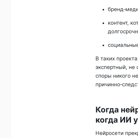
бренд‑меди
контент, ко
долгосрочн
социальные
В таких проекта
экспертный, не 
споры никого н
причинно‑следс
Когда ней
когда ИИ 
Нейросети прекр