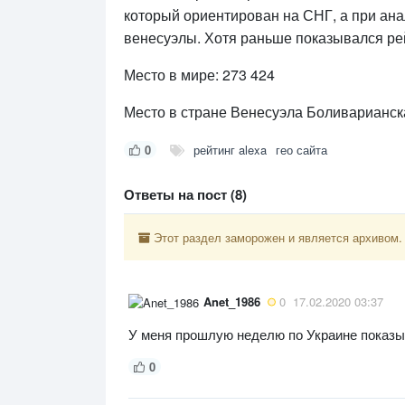
который ориентирован на СНГ, а при ан
венесуэлы. Хотя раньше показывался рей
Место в мире: 273 424
Место в стране Венесуэла Боливарианска
0
рейтинг alexa
гео сайта
Ответы на пост (8)
Этот раздел заморожен и является архивом.
Anet_1986
0
17.02.2020 03:37
У меня прошлую неделю по Украине показыв
0