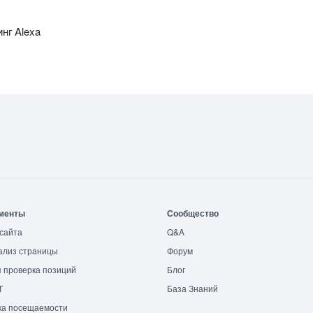
нг Alexa
менты
Сообщество
сайта
Q&A
ализ страницы
Форум
 проверка позиций
Блог
T
База Знаний
ка посещаемости