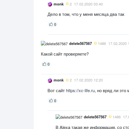
monk
2
17.02.2020 03:40
Дело в том, что у меня месяца два так
0
delete567567
1486
17.02.2020 
Какой сайт проверяете?
0
monk
2
17.02.2020 12:20
Вот сайт
https://xc-life.ru
, но вряд ли это
0
delete567567
1486
17.
В Alexa такая же информация, со с