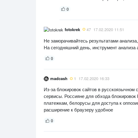
0
fotokrek
47
17.02.2020 11:51
Не заморачивайтесь результатами анализа,
На сегодняшний день, инструмент анализа
0
madcash
1
17.02.2020 16:33
Из-за блокировок сайтов в русскоязычном
сервисы. Россияне для обхода блокировок 
платежкам, белорусы для доступа к оппози
расширение к браузеру удобное
0