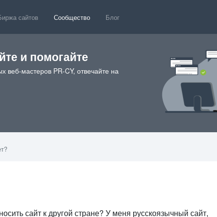
Биржа сайтов
Сообщество
Блог
те и помогайте
х веб-мастеров PR-CY, отвечайте на
ет?
носить сайт к другой стране? У меня русскоязычный сайт,