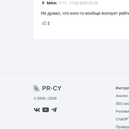
kkhm
71
17.02.2020 23:29
Не думал, что кого-то вообще волнует рейти
2
Инстру
Анализ 
© 2006—2026
SEO-ан
Разовая
ChatGP
Провер