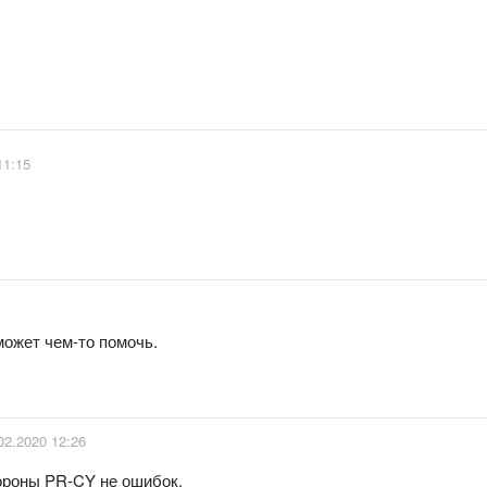
11:15
 может чем-то помочь.
02.2020 12:26
тороны PR-CY не ошибок.