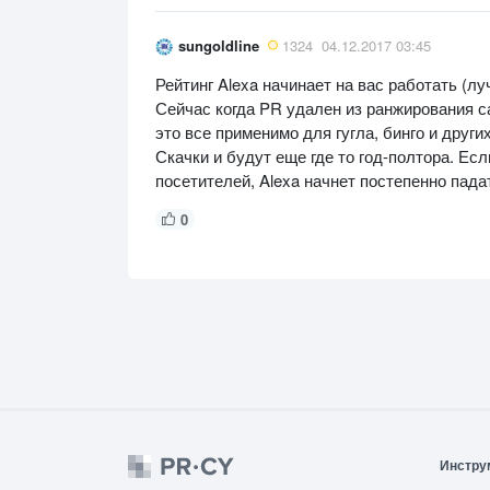
sungoldline
1324
04.12.2017 03:45
Рейтинг Alexa начинает на вас работать (лу
Сейчас когда PR удален из ранжирования са
это все применимо для гугла, бинго и друг
Скачки и будут еще где то год-полтора. Ес
посетителей, Alexa начнет постепенно пада
0
Инстру