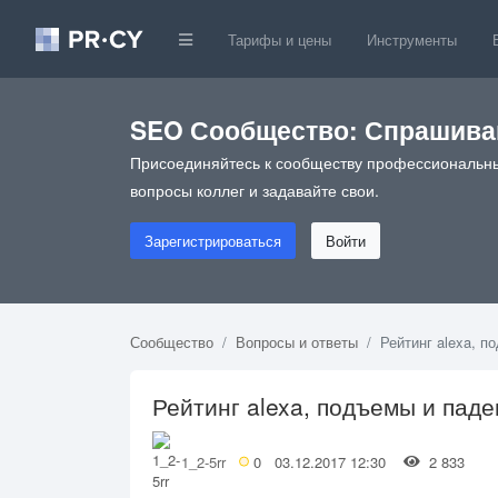
Тарифы и цены
Инструменты
SEO Сообщество: Спрашивай
Присоединяйтесь к сообществу профессиональны
вопросы коллег и задавайте свои.
Зарегистрироваться
Войти
Сообщество
Вопросы и ответы
Рейтинг alexa, п
Рейтинг alexa, подъемы и пад
1_2-5rr
0
03.12.2017 12:30
2 833