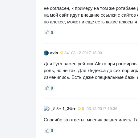
не согласен, к примеру на том же ротабане
на мой сайт идут внешние ссылки с сайтов с
по алексе, может и еще есть какие плюсы я
0
avis
34
03.12.2017 18:00
Для Гугл важен рейтинг Alexa при ранжиров
роль, но не так. Для Яндекса до сих пор и
изменились. Есть даже специальные базы д
0
1_2-5rr
0
03.12.2017 19:36
Спасибо за ответы, мнения разделились. Гла
0