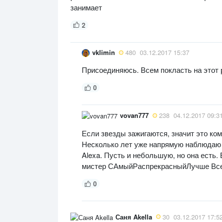
занимает
2
vklimin
480
03.12.2017 15:37
Присоединяюсь. Всем покласть на этот 
0
vovan777
238
04.12.2017 09:3
Если звезды зажигаются, значит это кому
Несколько лет уже напрямую наблюдаю 
Alexa. Пусть и небольшую, но она есть. 
мистер САмыйРаспрекрасныйЛучше Всех,
0
Саня Akella
30
03.12.2017 17:5