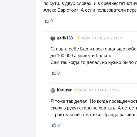
по сути, в двух словах, и в среднестатисти
Алекс Бар стоит. А если пользователи перех
0
garik1331
1434
31.10.2016 11:51
Ставьте себе Бар и просто дальше работ
до 100 000 а может и больше
Сам так когда то делал, но нужно было д
0
Krauzer
2094
31.10.2016 11:56
Я тоже так делал. Но когда посещаемос
скорую руку) стало не хватать. А естес
строительной тематики. Правда разницы 
0