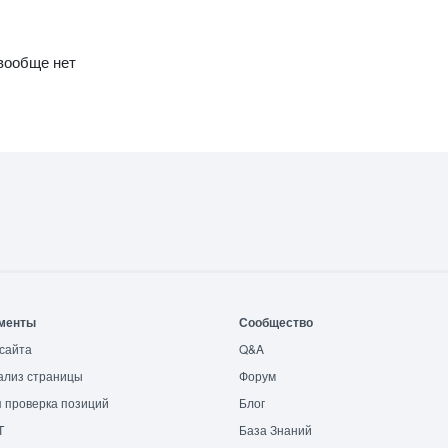
 вообще нет
менты
Сообщество
сайта
Q&A
ализ страницы
Форум
 проверка позиций
Блог
T
База Знаний