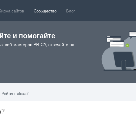
Биржа сайтов
Сообщество
Блог
те и помогайте
х веб-мастеров PR-CY, отвечайте на
 Рейтинг alexa?
a?
7