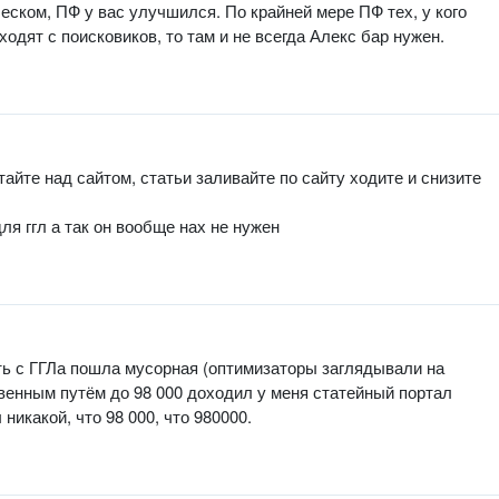
ческом, ПФ у вас улучшился. По крайней мере ПФ тех, у кого
одят с поисковиков, то там и не всегда Алекс бар нужен.
айте над сайтом, статьи заливайте по сайту ходите и снизите
ля ггл а так он вообще нах не нужен
ть с ГГЛа пошла мусорная (оптимизаторы заглядывали на
твенным путём до 98 000 доходил у меня статейный портал
никакой, что 98 000, что 980000.