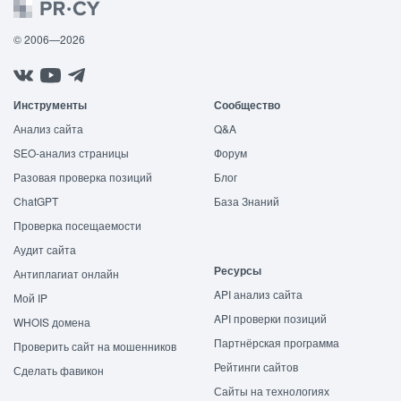
© 2006—2026
Инструменты
Сообщество
Анализ сайта
Q&A
SEO-анализ страницы
Форум
Разовая проверка позиций
Блог
ChatGPT
База Знаний
Проверка посещаемости
Аудит сайта
Ресурсы
Антиплагиат онлайн
API анализ сайта
Мой IP
API проверки позиций
WHOIS домена
Партнёрская программа
Проверить сайт на мошенников
Рейтинги сайтов
Сделать фавикон
Сайты на технологиях