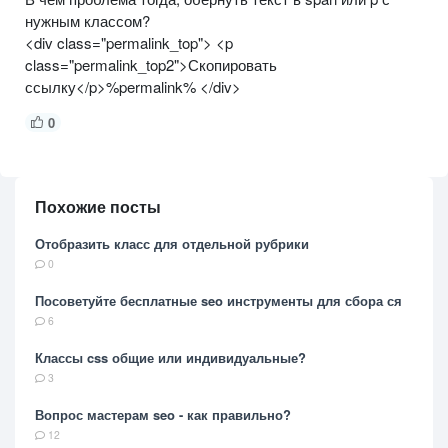
нужным классом?
<div class="permalink_top"> <p
class="permalink_top2">Скопировать
ссылку</p>%permalink% </div>
0
Похожие посты
Отобразить класс для отдельной рубрики
0
Посоветуйте бесплатные seo инструменты для сбора ся
6
Классы css общие или индивидуальные?
3
Вопрос мастерам seo - как правильно?
12