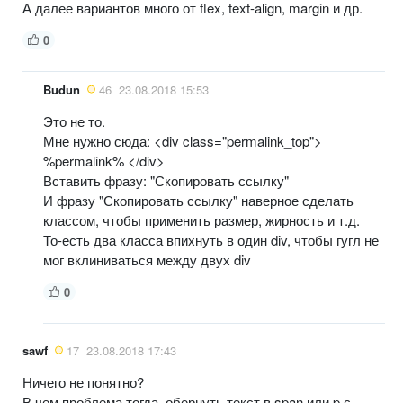
А далее вариантов много от flex, text-align, margin и др.
0
Budun
46
23.08.2018 15:53
Это не то.
Мне нужно сюда: <div class="permalink_top">
%permalink% </div>
Вставить фразу: "Скопировать ссылку"
И фразу "Скопировать ссылку" наверное сделать
классом, чтобы применить размер, жирность и т.д.
То-есть два класса впихнуть в один div, чтобы гугл не
мог вклиниваться между двух div
0
sawf
17
23.08.2018 17:43
Ничего не понятно?
В чем проблема тогда, обернуть текст в span или p с