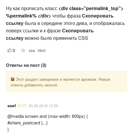
Ну как прописать класс
<div class="permalink_top">
%permalink% </div>
чтобы фраза
Скопировать
ссылку
была в середине этого дива, и отображалась
поверх ссылки и к фразе
Скопировать
ссылку
можно было применить CSS
0
css
html
Ответы на пост (3)
Этот раздел заморожен и является архивом. Новые
ответы добавлять нельзя.
sawf
17
23.08.2018 12:55
@media screen and (max-width: 600px) {
#share_postcard {...}
}