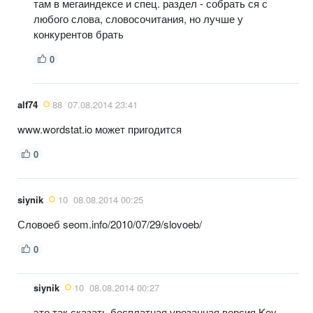
там в мегаиндексе и спец. раздел - собрать ся с
любого слова, словосочитания, но лучше у
конкурентов брать
0
alf74
88
07.08.2014 23:41
www.wordstat.io может пригодится
0
siynik
10
08.08.2014 00:25
Словоеб seom.info/2010/07/29/slovoeb/
0
siynik
10
08.08.2014 00:27
это так сказать бесплатная урезанная версия Key