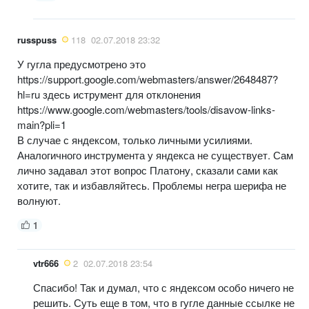
russpuss
118
02.07.2018 23:32
У гугла предусмотрено это
https://support.google.com/webmasters/answer/2648487?
hl=ru здесь иструмент для отклонения
https://www.google.com/webmasters/tools/disavow-links-
main?pli=1
В случае с яндексом, только личными усилиями.
Аналогичного инструмента у яндекса не существует. Сам
лично задавал этот вопрос Платону, сказали сами как
хотите, так и избавляйтесь. Проблемы негра шерифа не
волнуют.
1
vtr666
2
02.07.2018 23:54
Спасибо! Так и думал, что с яндексом особо ничего не
решить. Суть еще в том, что в гугле данные ссылке не