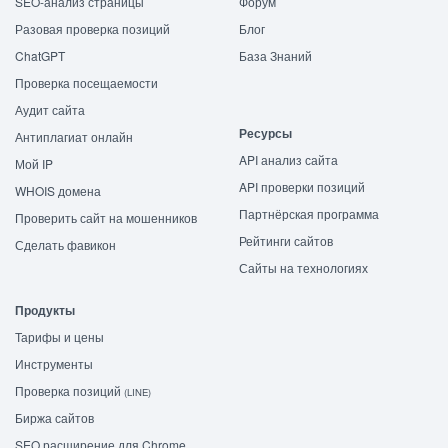
SEO-анализ страницы
Форум
Разовая проверка позиций
Блог
ChatGPT
База Знаний
Проверка посещаемости
Аудит сайта
Ресурсы
Антиплагиат онлайн
API анализ сайта
Мой IP
API проверки позиций
WHOIS домена
Партнёрская программа
Проверить сайт на мошенников
Рейтинги сайтов
Сделать фавикон
Сайты на технологиях
Продукты
Тарифы и цены
Инструменты
Проверка позиций
(LINE)
Биржа сайтов
SEO расширение для Chrome