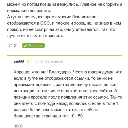
можем но потом позиции вернулись. Главное не спорить а
нормально попросить.
А гугла последнее время многие беклинки не
отображаются в GSC, и плохие и хорошие, не знаю в чем
прикол, но не смотря на это, они учитываются. Так что
лучше их и в гугле отменить.
2
Решение
vtr666
2
03.07.2018 00:26
Хорошо, я понял! Благодарю. Честно говоря думал что
если в гугле не отображаются ссылки, то он их не
принимает всерьез... завтра же начну писать во все
инстанции, в том числе и на хостинги этих сайтов. А
позиции просели после появления этих ссылок. Так-то
они где-то с пол-года назад появились: если в топе 1
раньше были некоторые статьи, то сейчас
большинство страниц в топ 10 - 50.
0