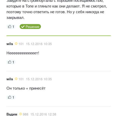
Зайдите на стройпорталы с хорошей посещаемостью,
которые в Топе и гляньте как они делают. Я не смотрел,
поэтому точно ответить не готов. Но у себя никогда не
закрывал.
1
Решение
wils
101
15.12.2016 10:35
Нееееееееееееет!
1
wils
101
15.12.2016 10:35
Он только + принесёт
1
Вадим
988
15.12.2016 12:38