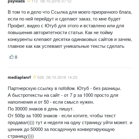
psyleads
112
08.10.2016 07:12
В том то и дело что Ссылка для моего призрачного блага,
если по ней перейдут и сделают заказ, то мне будет
Профит, видео с Ютуб для этого и вставлено или для
повышения авторитетности статьи. Как не пойму
конкуренты клепают десятки одинаковых сайтов и зачем,
главное как как успевают уникальные тексты сделать
0
mediaplanrf
528
08.10.2016 14:23
Партнерскую ссылку в nofollow. Ютуб - без разницы.
А быстротексты на сайт - от 7 р за 1000 просто для
наполнения и от 50 - если смысл нужен.
По 30000 знаков в день пишут.
От 500р за 1000 знаков - если хотите, чтобы текст
продавал)))) тут и неделя на одну страницу уйти может. и
ценник до 50000 за посадочную конвертирующую
страницу))))