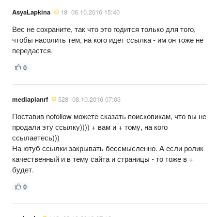
AsyaLapkina
18
06.10.2016 15:40
Вес не сохраните, так что это годится только для того,
чтобы насолить тем, на кого идет ссылка - им он тоже не
передастся.
0
mediaplanrf
528
08.10.2016 07:03
Поставив nofollow можете сказать поисковикам, что вы не
продали эту ссылку)))) + вам и + тому, на кого
ссылаетесь)))
На ютуб ссылки закрывать бессмысленно. А если ролик
качественный и в тему сайта и страницы - то тоже в +
будет.
0