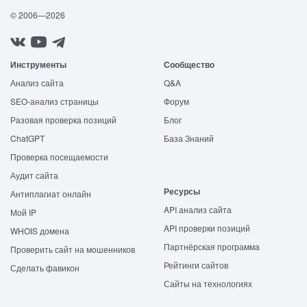
© 2006—2026
Инструменты
Сообщество
Анализ сайта
Q&A
SEO-анализ страницы
Форум
Разовая проверка позиций
Блог
ChatGPT
База Знаний
Проверка посещаемости
Аудит сайта
Ресурсы
Антиплагиат онлайн
API анализ сайта
Мой IP
API проверки позиций
WHOIS домена
Партнёрская программа
Проверить сайт на мошенников
Рейтинги сайтов
Сделать фавикон
Сайты на технологиях