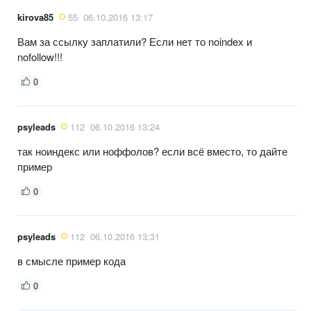
kirova85
55
06.10.2016 13:17
Вам за ссылку заплатили? Если нет то noindex и
nofollow!!!
0
psyleads
112
06.10.2016 13:24
так ноиндекс или ноффолов? если всё вместо, то дайте
пример
0
psyleads
112
06.10.2016 13:31
в смысле пример кода
0