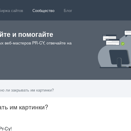
Биржа сайтов
Сообщество
Блог
те и помогайте
х веб-мастеров PR-CY, отвечайте на
ужно ли закрывать им картинки?
вать им картинки?
r-Cy!