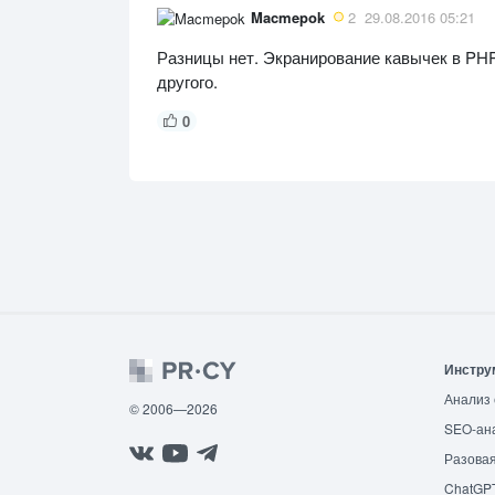
Macmepok
2
29.08.2016 05:21
Разницы нет. Экранирование кавычек в PH
другого.
0
Инстру
Анализ 
© 2006—2026
SEO-ан
Разовая
ChatGP