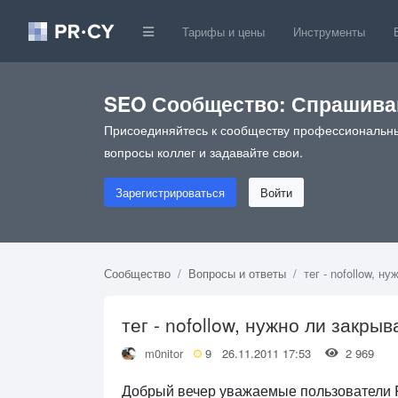
Тарифы и цены
Инструменты
SEO Сообщество: Спрашивай
Присоединяйтесь к сообществу профессиональны
вопросы коллег и задавайте свои.
Зарегистрироваться
Войти
Сообщество
Вопросы и ответы
тег - nofollow, н
тег - nofollow, нужно ли закры
m0nitor
9
26.11.2011 17:53
2 969
Добрый вечер уважаемые пользователи P