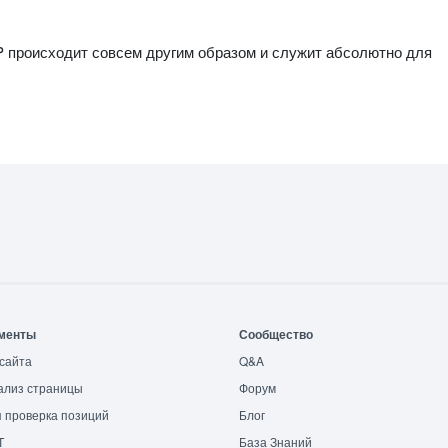
P происходит совсем другим образом и служит абсолютно для
менты
Сообщество
сайта
Q&A
ализ страницы
Форум
 проверка позиций
Блог
T
База Знаний