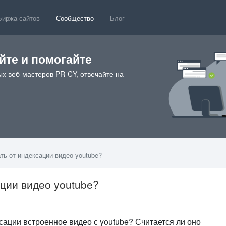
Биржа сайтов
Сообщество
Блог
те и помогайте
х веб-мастеров PR-CY, отвечайте на
ть от индексации видео youtube?
ации видео youtube?
сации встроенное видео с youtube? Считается ли оно