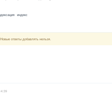
ндексация
индекс
 Новые ответы добавлять нельзя.
14:39