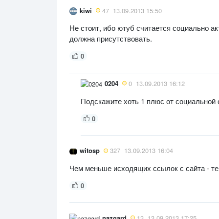
kiwi
47
13.09.2013 15:50
Не стоит, ибо ютуб считается социально а
должна присутствовать.
0
0204
0
13.09.2013 16:12
Подскажите хоть 1 плюс от социальной
0
witosp
327
13.09.2013 16:04
Чем меньше исходящих ссылок с сайта - те
0
nazgard
13
13.09.2013 17:25