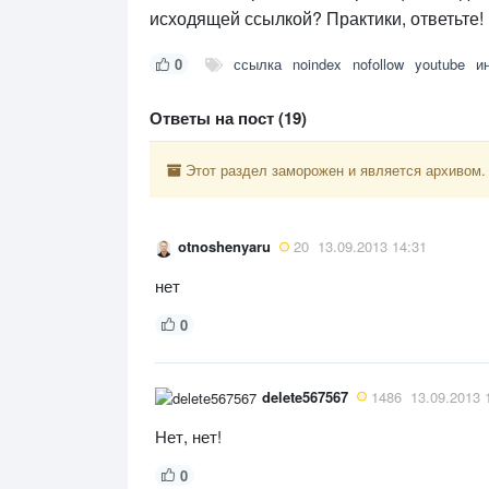
исходящей ссылкой? Практики, ответьте!
0
ссылка
noindex
nofollow
youtube
и
Ответы на пост (19)
Этот раздел заморожен и является архивом.
otnoshenyaru
20
13.09.2013 14:31
нет
0
delete567567
1486
13.09.2013 
Нет, нет!
0