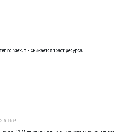
г noindex, т.к снижается траст ресурса.
018 14:16
ссылка. СЕО не любит много исходящих ссылок, так как