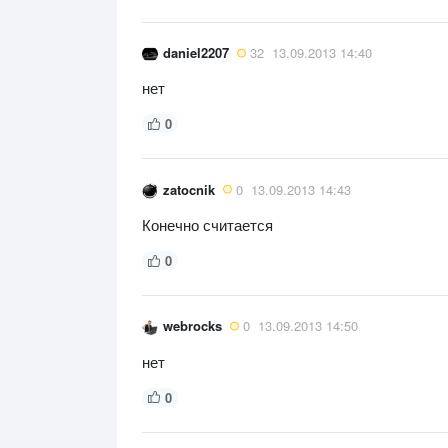
daniel2207
32
13.09.2013 14:40
нет
0
zatocnik
0
13.09.2013 14:43
Конечно считается
0
webrocks
0
13.09.2013 14:50
нет
0