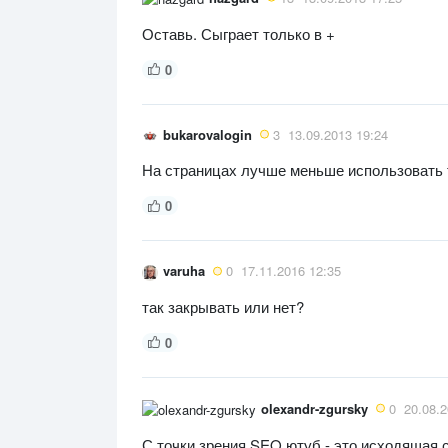
Оставь. Сыграет только в +
0
bukarovalogin
3
13.09.2013 19:24
На страницах лучше меньше использовать те
0
varuha
0
17.11.2016 12:35
так закрывать или нет?
0
olexandr-zgursky
0
20.08.2
С точки зрения SEO ютуб - это исходящая 