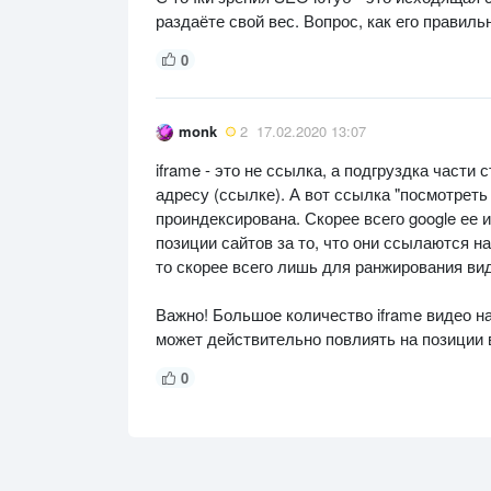
раздаёте свой вес. Вопрос, как его правил
0
monk
2
17.02.2020 13:07
iframe - это не ссылка, а подгруздка части
адресу (ссылке). А вот ссылка "посмотреть
проиндексирована. Скорее всего google ее и
позиции сайтов за то, что они ссылаются н
то скорее всего лишь для ранжирования вид
Важно! Большое количество iframe видео на
может действительно повлиять на позиции 
0