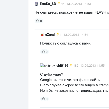
TemKa_SD
44
13.09.2013 14:53
Не считается, поисковики не видят FLASH к
0
eXand
1
13.09.2013 14:54
Полностью соглашусь с вами.
0
shift196
182
13.09.2013 14:55
С дуба упал?
Google отлично читает флэш сайты.
В его случае скорее всего видео в iframe
Но я бы не закрывал от индексации, т.к.
0