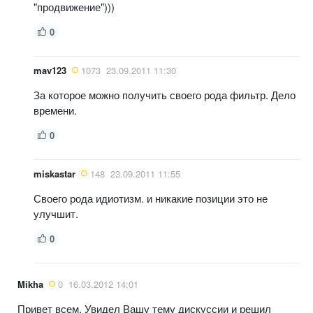
"продвижение")))
0
mav123
1073
23.09.2011 11:30
За которое можно получить своего рода фильтр. Дело
времени.
0
miskastar
148
23.09.2011 11:55
Своего рода идиотизм. и никакие позиции это не
улучшит.
0
Mikha
0
16.03.2012 14:01
Привет всем. Увидел Вашу тему дискуссии и решил