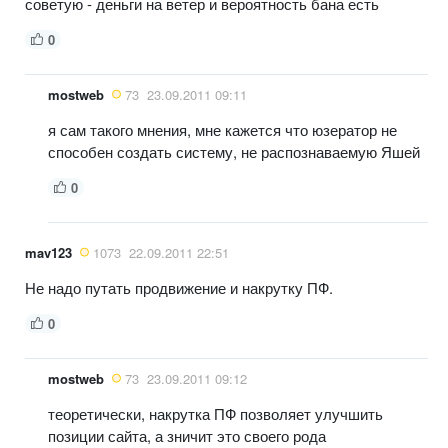
советую - деньги на ветер и вероятность бана есть
0
mostweb
73
23.09.2011 09:11
я сам такого мнения, мне кажется что юзератор не
способен создать систему, не распознаваемую Яшей
0
mav123
1073
22.09.2011 22:51
Не надо путать продвижение и накрутку ПФ.
0
mostweb
73
23.09.2011 09:12
теоретически, накрутка ПФ позволяет улучшить
позиции сайта, а зничит это своего рода